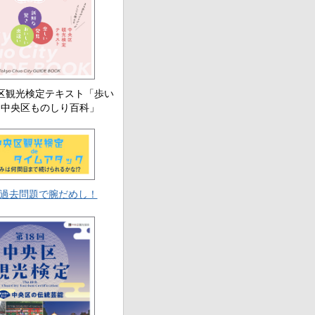
央区観光検定テキスト「歩い
る中央区ものしり百科」
過去問題で腕だめし！