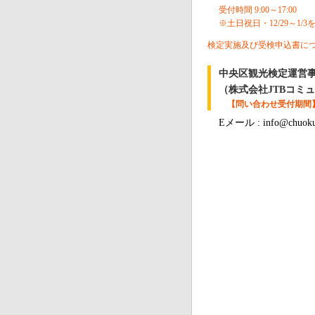
受付時間 9:00～17:00
※土日祝日・12/29～1/3
検定実施及び受検申込書に
中央区観光検定運営
（株式会社JTBコミ
【問い合わせ受付期間
Eメール : info@chuoku-