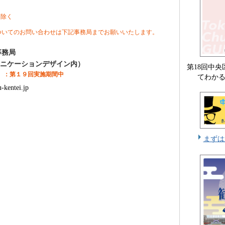
を除く
ついてのお問い合わせは下記事務局までお願いいたします。
事務局
ュニケーションデザイン内）
第18回中
】：第１９回実施期間中
てわか
kentei.jp
まずは